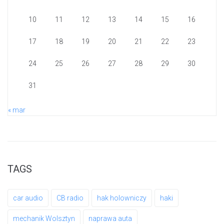
10
11
12
13
14
15
16
17
18
19
20
21
22
23
24
25
26
27
28
29
30
31
« mar
TAGS
car audio
CB radio
hak holowniczy
haki
mechanik Wolsztyn
naprawa auta