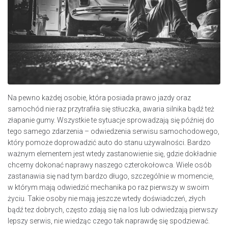
Na pewno każdej osobie, która posiada prawo jazdy oraz
samochód nie raz przytrafiła się stłuczka, awaria silnika bądź też
złapanie gumy. Wszystkie te sytuacje sprowadzają się później do
tego samego zdarzenia – odwiedzenia serwisu samochodowego,
który pomoże doprowadzić auto do stanu używalności. Bardzo
ważnym elementem jest wtedy zastanowienie się, gdzie dokładnie
chcemy dokonać naprawy naszego czterokołowca. Wiele osób
zastanawia się nad tym bardzo długo, szczególnie w momencie,
w którym mają odwiedzić mechanika po raz pierwszy w swoim
życiu. Takie osoby nie mają jeszcze wtedy doświadczeń, złych
bądź tez dobrych, często zdają się na los lub odwiedzają pierwszy
lepszy serwis, nie wiedząc czego tak naprawdę się spodziewać.