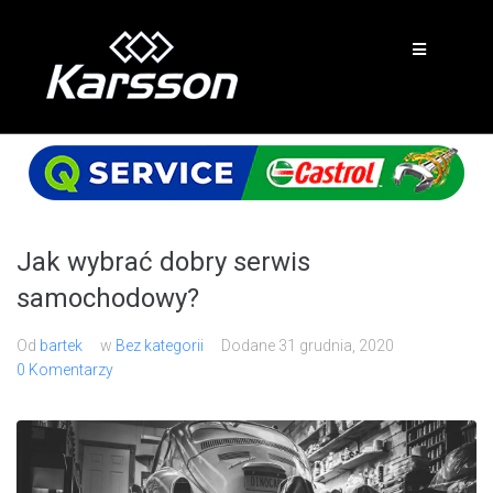
Jak wybrać dobry serwis
samochodowy?
Od
bartek
w
Bez kategorii
Dodane
31 grudnia, 2020
0 Komentarzy