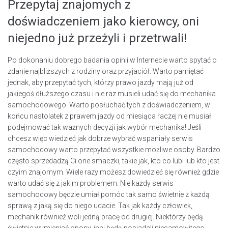
Przepytaj znajomych z
doświadczeniem jako kierowcy, oni
niejedno już przeżyli i przetrwali!
Po dokonaniu dobrego badania opinii w Internecie warto spytać o
zdanie najbliższych z rodziny oraz przyjaciół. Warto pamiętać
jednak, aby przepytać tych, którzy prawo jazdy mają już od
jakiegoś dłuższego czasu i nie raz musieli udać się do mechanika
samochodowego. Warto posłuchać tych z doświadczeniem, w
końcu nastolatek z prawem jazdy od miesiąca raczej nie musiał
podejmować tak ważnych decyzji jak wybór mechanika! Jeśli
chcesz więc wiedzieć jak dobrze wybrać wspaniały serwis
samochodowy warto przepytać wszystkie możliwe osoby. Bardzo
często sprzedadzą Ci one smaczki, takie jak, kto co lubi lub kto jest
czyim znajomym. Wiele razy możesz dowiedzieć się również gdzie
warto udać się z jakim problemem. Nie każdy serwis
samochodowy będzie umiał pomóc tak samo świetnie z każdą
sprawą z jaką się do niego udacie. Tak jak każdy człowiek,
mechanik również woli jedną pracę od drugiej. Niektórzy będą