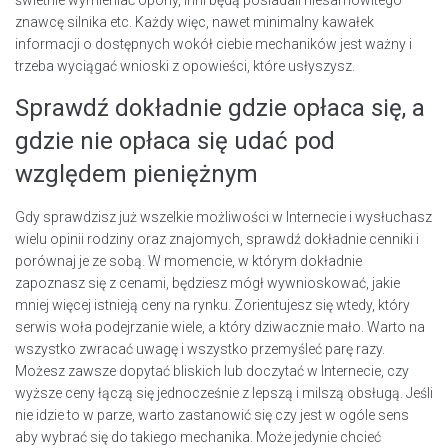
świetnie wymieniać opony, inni będą posiadali niesamowitego
znawcę silnika etc. Każdy więc, nawet minimalny kawałek
informacji o dostępnych wokół ciebie mechaników jest ważny i
trzeba wyciągać wnioski z opowieści, które usłyszysz.
Sprawdź dokładnie gdzie opłaca się, a
gdzie nie opłaca się udać pod
względem pieniężnym
Gdy sprawdzisz już wszelkie możliwości w Internecie i wysłuchasz
wielu opinii rodziny oraz znajomych, sprawdź dokładnie cenniki i
porównaj je ze sobą. W momencie, w którym dokładnie
zapoznasz się z cenami, będziesz mógł wywnioskować, jakie
mniej więcej istnieją ceny na rynku. Zorientujesz się wtedy, który
serwis woła podejrzanie wiele, a który dziwacznie mało. Warto na
wszystko zwracać uwagę i wszystko przemyśleć parę razy.
Możesz zawsze dopytać bliskich lub doczytać w Internecie, czy
wyższe ceny łączą się jednocześnie z lepszą i milszą obsługą. Jeśli
nie idzie to w parze, warto zastanowić się czy jest w ogóle sens
aby wybrać się do takiego mechanika. Może jedynie chcieć