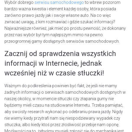
Wybór dobrego
serwisu samochodowego
to wbrew pozorom
bardzo ważna kwestia i element każdej osoby, która posiada
zarówno prawo jazdy jak i swoje własne auto. Na co więc
zwracać uwagę, z kim rozmawiać i gdzie szukać informacji?
Najważniejsze również, jak mieć po prostu pewność, że dokonany
przez nas wybór był tym najlepszym mimo na pewno
przeogromnej gamy dostępnych serwisów samochodowych.
Zacznij od sprawdzenia wszystkich
informacji w Internecie, jednak
wcześniej niż w czasie stłuczki!
Ważnym do podkreślenia powinien być fakt, że jeśli nie mamy
żadnych informacji o serwisach samochodowych dostępnych w
naszej okolicy, w momencie stłuczki czy złapania gumy nie
będziemy mieli czasu na studiowanie Internetu. Trzeba pamiętać,
aby swoisty research wykonać po odebraniu prawa jazdy. Nigdy
nie wiemy kiedy przytrafi nam się niespodziewany wypadek czy
stłuczka, albo kiedy ktoś przez złośliwość przebije nam oponę.
Możliwości na to, żebyśmy musieli zgłosić się do mechanika jest