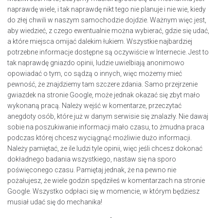
naprawdę wiele, i tak naprawdę nikt tego nie planuje i nie wie, kiedy
do złej chwili w naszym samochodzie dojdzie. Ważnym więc jest,
aby wiedzieć, z czego ewentualnie można wybierać, gdzie się udać,
a które miejsca omijać dalekim łukiem. Wszystkie najbardziej
potrzebne informacje dostępne są oczywiście w Internecie. Jest to
tak naprawdę gniazdo opinii, ludzie uwielbiają anonimowo
opowiadać o tym, co sądzą o innych, więc możemy mieć
pewność, że znajdziemy tam szczere zdania. Samo przejrzenie
gwiazdek na stronie Google, może jednak okazać się zbyt mało
wykonaną pracą. Należy wejść w komentarze, przeczytać
anegdoty osób, które już w danym serwisie się znalazły. Nie dawaj
sobie na poszukiwanie informacji mało czasu, to żmudna praca
podczas której chcesz wyciągnąć możliwie dużo informacji.
Należy pamiętać, że ile ludzi tyle opinii, więc jeśli chcesz dokonać
dokładnego badania wszystkiego, nastaw się na sporo
poświęconego czasu. Pamiętaj jednak, że na pewno nie
pożałujesz, że wiele godzin spędziłeś w komentarzach na stronie
Google. Wszystko odpłaci się w momencie, w którym będziesz
musiał udać się do mechanika!